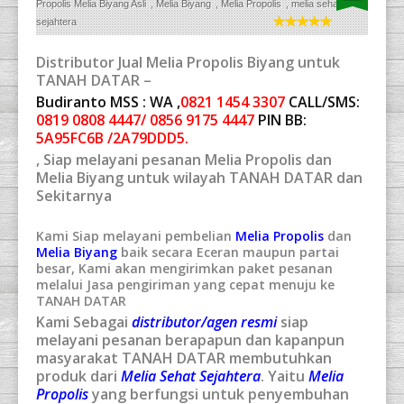
Propolis Melia Biyang Asli
,
Melia Biyang
,
Melia Propolis
,
melia sehat
sejahtera
Distributor Jual Melia Propolis Biyang untuk
TANAH DATAR –
Budiranto MSS : WA ,
0821 1454 3307
CALL/SMS:
0819 0808 4447/ 0856 9175 4447
PIN BB:
5A95FC6B /2A79DDD5.
, Siap melayani pesanan Melia Propolis dan
Melia Biyang untuk wilayah TANAH DATAR dan
Sekitarnya
Kami Siap melayani pembelian
Melia Propolis
dan
Melia Biyang
baik secara Eceran maupun partai
besar, Kami akan mengirimkan paket pesanan
melalui Jasa pengiriman yang cepat menuju ke
TANAH DATAR
Kami Sebagai
distributor/agen resmi
siap
melayani pesanan berapapun dan kapanpun
masyarakat TANAH DATAR membutuhkan
produk dari
Melia Sehat Sejahtera
. Yaitu
Melia
Propolis
yang berfungsi untuk penyembuhan