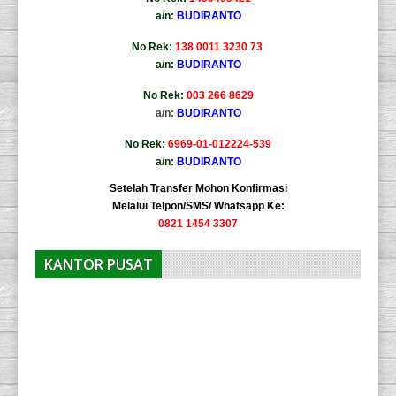
a/n:
BUDIRANTO
No Rek:
138 0011 3230 73
a/n:
BUDIRANTO
No Rek:
003 266 8629
a/n:
BUDIRANTO
No Rek:
6969-01-012224-539
a/n:
BUDIRANTO
Setelah Transfer Mohon Konfirmasi
Melalui Telpon/SMS/ Whatsapp Ke:
0821 1454 3307
KANTOR PUSAT