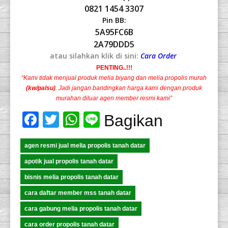
0821 1454 3307
Pin BB:
5A95FC6B
2A79DDD5
atau silahkan klik di sini:
Cara Order
PENTING..!!!
“Kami tidak menjual produk melia biyang dan melia propolis murah
(kw/palsu)
. Jadi jangan bandingkan harga kami dengan produk
murahan diluar agen member resmi kami”
Facebook
Twitter
WhatsApp
Line
Bagikan
agen resmi jual melia propolis tanah datar
apotik jual propolis tanah datar
bisnis melia propolis tanah datar
cara daftar member mss tanah datar
cara gabung melia propolis tanah datar
cara order propolis tanah datar