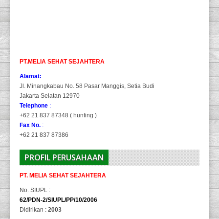
PT.MELIA SEHAT SEJAHTERA
Alamat:
Jl. Minangkabau No. 58 Pasar Manggis, Setia Budi
Jakarta Selatan 12970
Telephone
:
+62 21 837 87348 ( hunting )
Fax No.
:
+62 21 837 87386
PROFIL PERUSAHAAN
PT. MELIA SEHAT SEJAHTERA
No. SIUPL :
62/PDN-2/SIUPL/PP/10/2006
Didirikan :
2003