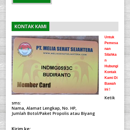
KONTAK KAMI
Untuk
Pemesa
nan
Silahka
n
Hubungi
Kontak
Kami Di
Bawah
ini !
Ketik
sms:
Nama, Alamat Lengkap, No. HP,
Jumlah Botol/Paket Propolis atau Biyang
Kirim ke: