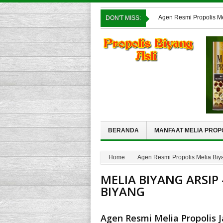
Agen Resmi Propolis M
DON'T MISS:
DONGGALA
Agen Resmi Propolis M
Agen Resmi Propolis Me
Agen Resmi Melia Propo
Agen Resmi Propolis 
BERANDA
MANFAAT MELIA PROP
Home
Agen Resmi Propolis Melia Biya
MELIA BIYANG ARSIP 
BIYANG
Agen Resmi Melia Propolis 