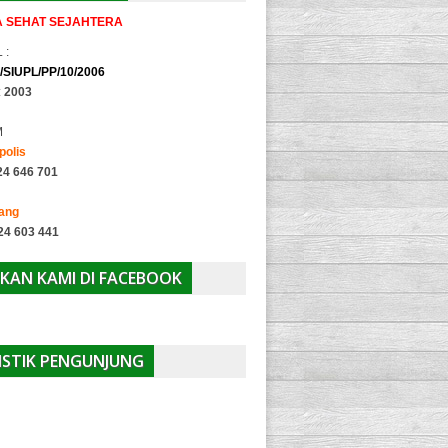
IA SEHAT SEJAHTERA
 :
/SIUPL/PP/10/2006
:
2003
M
polis
24 646 701
yang
24 603 441
KAN KAMI DI FACEBOOK
ISTIK PENGUNJUNG