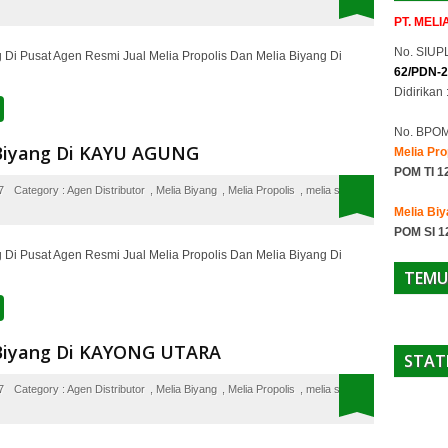
PT. MEL
No. SIUPL
 Di Pusat Agen Resmi Jual Melia Propolis Dan Melia Biyang Di
62/PDN-2
Didirikan 
No. BPO
 Biyang Di KAYU AGUNG
Melia Pro
POM TI 1
7
Category :
Agen Distributor
,
Melia Biyang
,
Melia Propolis
,
melia sehat
Melia Bi
POM SI 1
 Di Pusat Agen Resmi Jual Melia Propolis Dan Melia Biyang Di
TEMU
 Biyang Di KAYONG UTARA
STAT
7
Category :
Agen Distributor
,
Melia Biyang
,
Melia Propolis
,
melia sehat