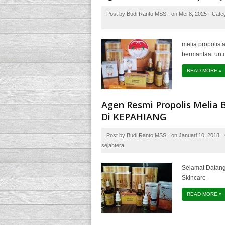
Post by
Budi Ranto MSS
on
Mei 8, 2025
Cate
melia propolis 
bermanfaat unt
READ MORE
»
Agen Resmi Propolis Melia 
Di KEPAHIANG
Post by
Budi Ranto MSS
on
Januari 10, 2018
sejahtera
Selamat Datang 
Skincare
READ MORE
»