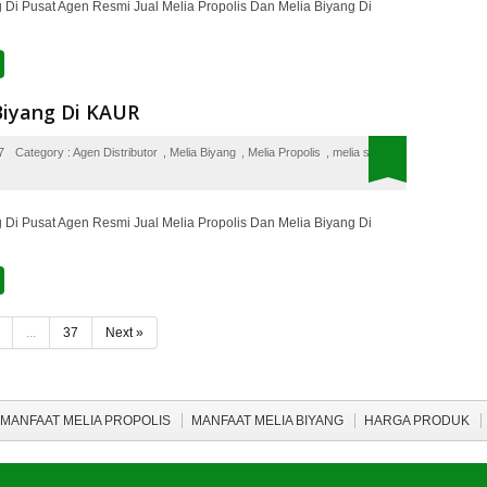
 Di Pusat Agen Resmi Jual Melia Propolis Dan Melia Biyang Di
Biyang Di KAUR
7
Category :
Agen Distributor
,
Melia Biyang
,
Melia Propolis
,
melia sehat
 Di Pusat Agen Resmi Jual Melia Propolis Dan Melia Biyang Di
...
37
Next »
MANFAAT MELIA PROPOLIS
MANFAAT MELIA BIYANG
HARGA PRODUK