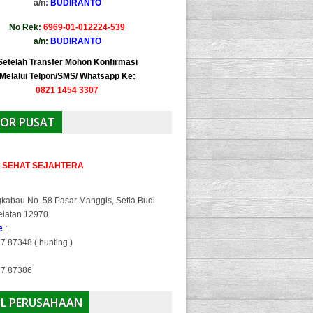
a/n:
BUDIRANTO
No Rek:
6969-01-012224-539
a/n:
BUDIRANTO
Setelah Transfer Mohon Konfirmasi
Melalui Telpon/SMS/ Whatsapp Ke:
0821 1454 3307
OR PUSAT
A SEHAT SEJAHTERA
gkabau No. 58 Pasar Manggis, Setia Budi
elatan 12970
ne
:
7 87348 ( hunting )
37 87386
IL PERUSAHAAN