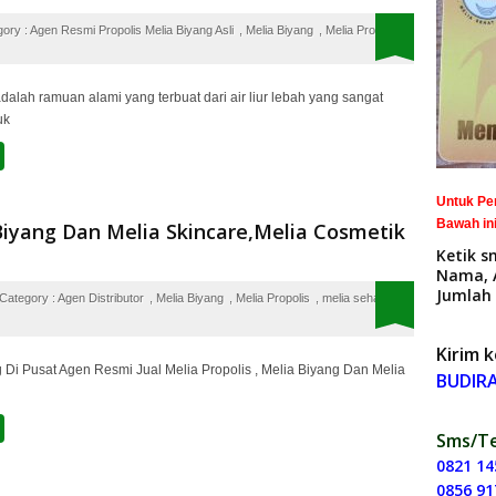
gory :
Agen Resmi Propolis Melia Biyang Asli
,
Melia Biyang
,
Melia Propolis
adalah ramuan alami yang terbuat dari air liur lebah yang sangat
uk
Untuk Pe
Bawah ini
Biyang Dan Melia Skincare,Melia Cosmetik
Ketik s
Nama, 
Jumlah 
Category :
Agen Distributor
,
Melia Biyang
,
Melia Propolis
,
melia sehat
Kirim k
Di Pusat Agen Resmi Jual Melia Propolis , Melia Biyang Dan Melia
BUDIR
Sms/Te
0821 14
0856 91