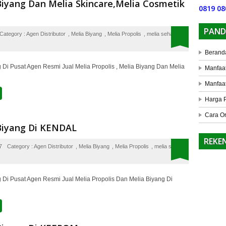
Biyang Dan Melia Skincare,Melia Cosmetik
0819 08
PAND
Category :
Agen Distributor
,
Melia Biyang
,
Melia Propolis
,
melia sehat
Berand
Di Pusat Agen Resmi Jual Melia Propolis , Melia Biyang Dan Melia
Manfaat
Manfaat
Harga 
Cara O
 Biyang Di KENDAL
REKE
7
Category :
Agen Distributor
,
Melia Biyang
,
Melia Propolis
,
melia sehat
 Di Pusat Agen Resmi Jual Melia Propolis Dan Melia Biyang Di