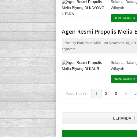
Selamat Datang
Wilayah
READ MORE
»
Agen Resmi Propolis Melia 
Post by
Budi Ranto MSS
on
Desember 18, 201
sejahtera
Selamat Datang
Wilayah
READ MORE
»
Page 1 of 37:
1
2
3
4
5
BERANDA