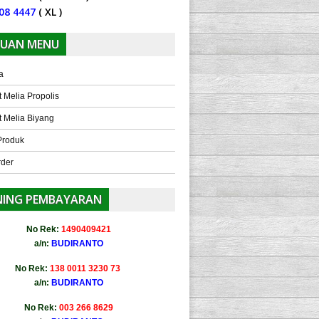
08 4447
( XL )
UAN MENU
a
 Melia Propolis
 Melia Biyang
Produk
rder
NING PEMBAYARAN
No Rek:
1490409421
a/n:
BUDIRANTO
No Rek:
138 0011 3230 73
a/n:
BUDIRANTO
No Rek:
003 266 8629