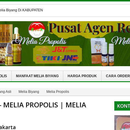
elia Biyang Di KABUPATEN
elia Biyang Di BOGOR
lia Biyang Thailand
lis Biyang Kartosuro
Melia Biyang Di BANJARNEGARA
OLIS
MANFAAT MELIA BIYANG
HARGA PRODUK
CARA ORDER
ng Asli
Melia Biyang
Melia Propolis
- MELIA PROPOLIS | MELIA
KONT
Jakarta