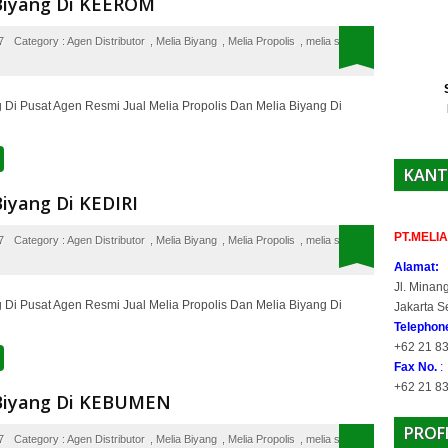
 Biyang Di KEEROM
7
Category :
Agen Distributor
,
Melia Biyang
,
Melia Propolis
,
melia sehat
 Di Pusat Agen Resmi Jual Melia Propolis Dan Melia Biyang Di
KANT
Biyang Di KEDIRI
PT.MELI
7
Category :
Agen Distributor
,
Melia Biyang
,
Melia Propolis
,
melia sehat
Alamat:
Jl. Minan
 Di Pusat Agen Resmi Jual Melia Propolis Dan Melia Biyang Di
Jakarta S
Telepho
+62 21 83
Fax No.
:
+62 21 8
 Biyang Di KEBUMEN
PROF
7
Category :
Agen Distributor
,
Melia Biyang
,
Melia Propolis
,
melia sehat