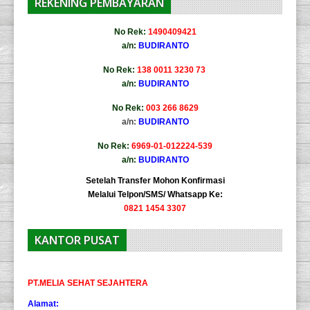
REKENING PEMBAYARAN
No Rek:
1490409421
a/n:
BUDIRANTO
No Rek:
138 0011 3230 73
a/n:
BUDIRANTO
No Rek:
003 266 8629
a/n:
BUDIRANTO
No Rek:
6969-01-012224-539
a/n:
BUDIRANTO
Setelah Transfer Mohon Konfirmasi
Melalui Telpon/SMS/ Whatsapp Ke:
0821 1454 3307
KANTOR PUSAT
PT.MELIA SEHAT SEJAHTERA
Alamat: