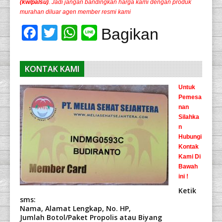
(kw/palsu)
. Jadi jangan bandingkan harga kami dengan produk
murahan diluar agen member resmi kami
Facebook
Twitter
WhatsApp
Line
Bagikan
KONTAK KAMI
Untuk
Pemesa
nan
Silahka
n
Hubungi
Kontak
Kami Di
Bawah
ini !
Ketik
sms:
Nama, Alamat Lengkap, No. HP,
Jumlah Botol/Paket Propolis atau Biyang