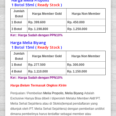
Harga Melia Propolis
1 Botol 55ml (
Ready Stock
)
Jumlah
Harga Member Gold
Harga Non Member
Botol
1 Botol
Rp. 399.600
Rp. 450.000
3 Botol
Rp. 1.198.800
Rp. 1.250.000
Ket : Harga Sudah dengan PPN10%
Harga Melia Biyang
1 Botol 15ml (
Ready Stock
)
Jumlah
Harga Member Gold
Harga Non Member
Botol
1 Botol
Rp. 277.500
Rp. 300.000
4 Botol
Rp. 1.110.000
Rp. 1.150.000
Ket : Harga Sudah dengan PPN10%
Harga Belum Termasuk Ongkos Kirim
Penjualan / Pembelian
Melia Propolis
,
Melia Biyang
Adalah
Exclusive Hanya Bisa dibeli / diperoleh Melalui Member Aktif PT.
Melia Sehat Sejahtera atau di Stokis(tempat pendaftaran yang
ditunjuk oleh PT. Melia Sehat Sejahtera) dengan pembelian unit/lot
dimana pembelinya harus terdaftar sebagai member atau