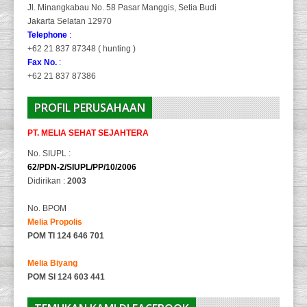
Jl. Minangkabau No. 58 Pasar Manggis, Setia Budi
Jakarta Selatan 12970
Telephone
:
+62 21 837 87348 ( hunting )
Fax No.
:
+62 21 837 87386
PROFIL PERUSAHAAN
PT. MELIA SEHAT SEJAHTERA
No. SIUPL :
62/PDN-2/SIUPL/PP/10/2006
Didirikan :
2003
No. BPOM
Melia Propolis
POM TI 124 646 701
Melia Biyang
POM SI 124 603 441