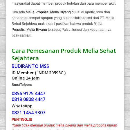
masyarakat dapat membeli produk botolan dari para member aktif.
Jika ada
Melia Propolis
,
Melia Biyang
dijual di apotik, toko dan
pasar atau tempat apapun yang bukan stokis resmi dari PT. Melia
Sehat Sejahtera maka kami pastikan bahwa produk
Melia
Propolis
,
Melia Biyang
tersebut Palsu, fungsi dan kegunaannya
tidak sama!!!
Cara Pemesanan Produk Melia Sehat
Sejahtera
BUDIRANTO MSS
ID Member ( INDMG0593C )
Online 24 Jam
Sms/Telpon:
0856 9175 4447
0819 0808 4447
WhatsApp
0821 1454 3307
PENTING..!!!
“Kami tidak menjual produk melia biyang dan melia propolis murah