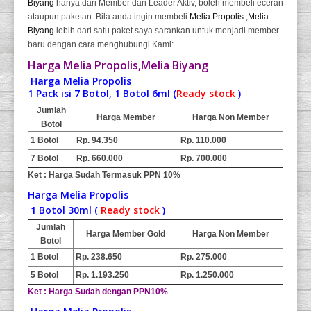
Biyang
hanya dari Member dan Leader Aktiv, boleh membeli eceran
ataupun paketan. Bila anda ingin membeli
Melia Propolis
,
Melia
Biyang
lebih dari satu paket saya sarankan untuk menjadi member
baru dengan cara menghubungi Kami:
Harga Melia Propolis,Melia Biyang
Harga Melia Propolis
1 Pack isi 7 Botol, 1 Botol 6ml (
Ready stock
)
Jumlah
Harga Member
Harga Non Member
Botol
1 Botol
Rp. 94.350
Rp. 110.000
7 Botol
Rp. 660.000
Rp. 700.000
Ket : Harga Sudah Termasuk PPN 10%
Harga Melia Propolis
1 Botol 30ml (
Ready stock
)
Jumlah
Harga Member Gold
Harga Non Member
Botol
1 Botol
Rp. 238.650
Rp. 275.000
5 Botol
Rp. 1.193.250
Rp. 1.250.000
Ket : Harga Sudah dengan PPN10%