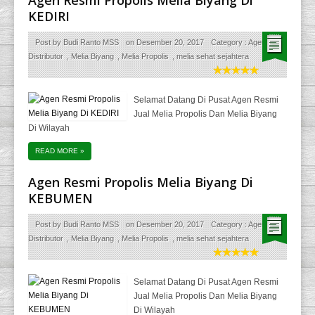
KEDIRI
Post by
Budi Ranto MSS
on
Desember 20, 2017
Category :
Agen
Distributor
,
Melia Biyang
,
Melia Propolis
,
melia sehat sejahtera
Selamat Datang Di Pusat Agen Resmi
Jual Melia Propolis Dan Melia Biyang
Di Wilayah
READ MORE
»
Agen Resmi Propolis Melia Biyang Di
KEBUMEN
Post by
Budi Ranto MSS
on
Desember 20, 2017
Category :
Agen
Distributor
,
Melia Biyang
,
Melia Propolis
,
melia sehat sejahtera
Selamat Datang Di Pusat Agen Resmi
Jual Melia Propolis Dan Melia Biyang
Di Wilayah