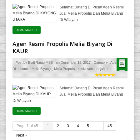
Selamat Datang Di Pusat Agen Resmi
Jual Melia Propolis Dan Melia Biyang
Di Wilayah
READ MORE
»
Agen Resmi Propolis Melia Biyang Di
KAUR
Post by
Budi Ranto MSS
on
Desember 18, 2017
Category :
Agen
Distributor
,
Melia Biyang
,
Melia Propolis
,
melia sehat sejahtera
Selamat Datang Di Pusat Agen Resmi
Jual Melia Propolis Dan Melia Biyang
Di Wilayah
READ MORE
»
Page 1 of 45:
1
2
3
4
5
...
45
Next »