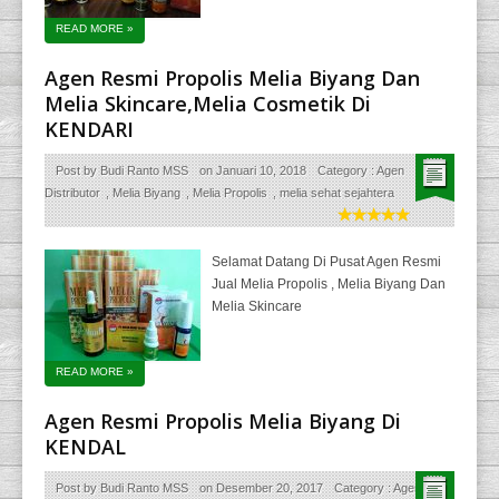
READ MORE
»
Agen Resmi Propolis Melia Biyang Dan
Melia Skincare,Melia Cosmetik Di
KENDARI
Post by
Budi Ranto MSS
on
Januari 10, 2018
Category :
Agen
Distributor
,
Melia Biyang
,
Melia Propolis
,
melia sehat sejahtera
Selamat Datang Di Pusat Agen Resmi
Jual Melia Propolis , Melia Biyang Dan
Melia Skincare
READ MORE
»
Agen Resmi Propolis Melia Biyang Di
KENDAL
Post by
Budi Ranto MSS
on
Desember 20, 2017
Category :
Agen