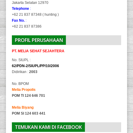
Jakarta Selatan 12970
Telephone
:
+62 21 837 87348 ( hunting )
Fax No.
:
+62 21 837 87386
PROFIL PERUSAHAAN
PT. MELIA SEHAT SEJAHTERA
No. SIUPL :
62/PDN-2/SIUPL/PP/10/2006
Didirikan :
2003
No. BPOM
Melia Propolis
POM TI 124 646 701
Melia Biyang
POM SI 124 603 441
TEMUKAN KAMI DI FACEBOOK