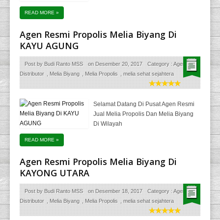
READ MORE
»
Agen Resmi Propolis Melia Biyang Di
KAYU AGUNG
Post by
Budi Ranto MSS
on
Desember 20, 2017
Category :
Agen
Distributor
,
Melia Biyang
,
Melia Propolis
,
melia sehat sejahtera
Selamat Datang Di Pusat Agen Resmi
Jual Melia Propolis Dan Melia Biyang
Di Wilayah
READ MORE
»
Agen Resmi Propolis Melia Biyang Di
KAYONG UTARA
Post by
Budi Ranto MSS
on
Desember 18, 2017
Category :
Agen
Distributor
,
Melia Biyang
,
Melia Propolis
,
melia sehat sejahtera