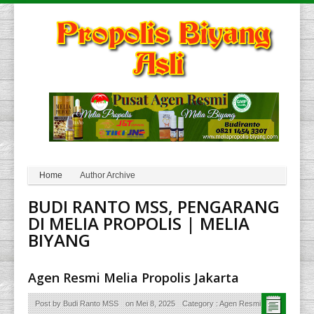
Home
Author Archive
BUDI RANTO MSS, PENGARANG
DI MELIA PROPOLIS | MELIA
BIYANG
Agen Resmi Melia Propolis Jakarta
Post by
Budi Ranto MSS
on
Mei 8, 2025
Category :
Agen Resmi