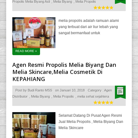
Propolis Melia Biyang Asli
,
Melia Biyang
,
Melia Propolis
melia propolis adalah ramuan alami
yang terbuat dari air liur lebah yang
sangat bermanfaat untuk
READ MORE
»
Agen Resmi Propolis Melia Biyang Dan
Melia Skincare,Melia Cosmetik Di
KEPAHIANG
Post by
Budi Ranto MSS
on
Januari 10, 2018
Category :
Agen
Distributor
,
Melia Biyang
,
Melia Propolis
,
melia sehat sejahtera
Selamat Datang Di Pusat Agen Resmi
Jual Melia Propolis , Melia Biyang Dan
Melia Skincare