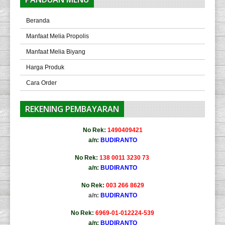
Beranda
Manfaat Melia Propolis
Manfaat Melia Biyang
Harga Produk
Cara Order
REKENING PEMBAYARAN
No Rek:
1490409421
a/n:
BUDIRANTO
No Rek:
138 0011 3230 73
a/n:
BUDIRANTO
No Rek:
003 266 8629
a/n:
BUDIRANTO
No Rek:
6969-01-012224-539
a/n:
BUDIRANTO