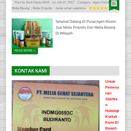
Post by
Budi Ranto MSS
on
Juli 15, 2017
Category :
Agen Distributor
,
Melia Biyang
,
Melia Propolis
,
melia sehat sejahtera
Selamat Datang Di Pusat Agen Resmi
Jual Melia Propolis Dan Melia Biyang
Di Wilayah
READ MORE
»
KONTAK KAMI
Untuk
Pemesa
nan
Silahka
n
Hubungi
Kontak
Kami Di
Bawah