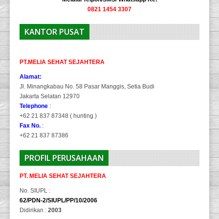
0821 1454 3307
KANTOR PUSAT
PT.MELIA SEHAT SEJAHTERA
Alamat:
Jl. Minangkabau No. 58 Pasar Manggis, Setia Budi
Jakarta Selatan 12970
Telephone
:
+62 21 837 87348 ( hunting )
Fax No.
:
+62 21 837 87386
PROFIL PERUSAHAAN
PT. MELIA SEHAT SEJAHTERA
No. SIUPL :
62/PDN-2/SIUPL/PP/10/2006
Didirikan :
2003