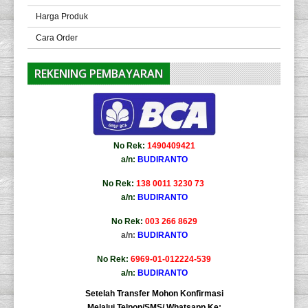
Harga Produk
Cara Order
REKENING PEMBAYARAN
No Rek:
1490409421
a/n:
BUDIRANTO
No Rek:
138 0011 3230 73
a/n:
BUDIRANTO
No Rek:
003 266 8629
a/n:
BUDIRANTO
No Rek:
6969-01-012224-539
a/n:
BUDIRANTO
Setelah Transfer Mohon Konfirmasi
Melalui Telpon/SMS/ Whatsapp Ke: