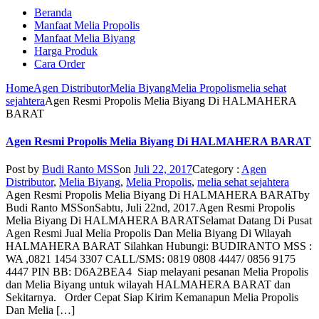
Beranda
Manfaat Melia Propolis
Manfaat Melia Biyang
Harga Produk
Cara Order
Home
Agen Distributor
Melia Biyang
Melia Propolis
melia sehat
sejahtera
Agen Resmi Propolis Melia Biyang Di HALMAHERA
BARAT
Agen Resmi Propolis Melia Biyang Di HALMAHERA BARAT
Post by
Budi Ranto MSS
on
Juli 22, 2017
Category :
Agen
Distributor
,
Melia Biyang
,
Melia Propolis
,
melia sehat sejahtera
Agen Resmi Propolis Melia Biyang Di HALMAHERA BARAT
by
Budi Ranto MSS
on
Sabtu, Juli 22nd, 2017
.
Agen Resmi Propolis
Melia Biyang Di HALMAHERA BARAT
Selamat Datang Di Pusat
Agen Resmi Jual Melia Propolis Dan Melia Biyang Di Wilayah
HALMAHERA BARAT Silahkan Hubungi: BUDIRANTO MSS :
WA ,0821 1454 3307 CALL/SMS: 0819 0808 4447/ 0856 9175
4447 PIN BB: D6A2BEA4 Siap melayani pesanan Melia Propolis
dan Melia Biyang untuk wilayah HALMAHERA BARAT dan
Sekitarnya. Order Cepat Siap Kirim Kemanapun Melia Propolis
Dan Melia […]