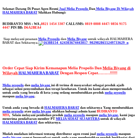
Selamat Datang Di Pusat Agen Resmi
Jual Melia Propolis
Dan
Melia Biyang Di Wilayah
HALMAHERA BARAT
Silahkan Hubungi:
BUDIRANTO MSS : WA ,
0821 1454 3307
CALL/SMS:
0819 0808 4447/ 0856 9175
4447
PIN BB:
D6A2BEA4
Siap melayani pesanan
Melia Propolis
dan
Melia Biyang
untuk wilayah HALMAHERA
BARAT dan Sekitarnya.
Order Cepat Siap Kirim Kemanapun Melia Propolis Dan
Melia Biyang di
Wilayah
HALMAHERA BARAT
Dengan Respon Cepat………!!!!!!
Melia propolis
dan
melia biyang
ini di terima di masyarakat sebagai produk ajaib
sebagai solusi penyembuhan dan terapi kesehatan. Untuk itu kami akan mempermudah
untuk anda yang berada di kota yang sedang membutuhkan produk
melia propolis
maupun
melia biyang
.
Untuk anda yang berada di
HALMAHERA BARAT
dan sekitarnya Yang membutuhkan
melia propolis
atau
melia biyang
silahkan hubungi admin kami
BUDIRANTO
MSS
, Selain melayani pembelian produk
melia propolis
maupun
melia biyang,
kami juga
menerima pendaftaran member PT
MELIA SEHAT SEJAHTERA
untuk di wilayah
HALMAHERA BARAT
dan sekitarnya.
Mudah mudahan informasi tentang distributor agen resmi jual
melia propolis
maupun
melia biyang
sangat bermanfaat untuk anda yang membutuhkan produk berkhasiat dari