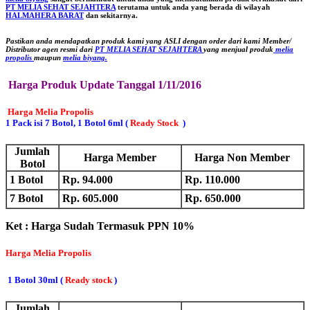
PT MELIA SEHAT SEJAHTERA
terutama untuk anda yang berada di wilayah
HALMAHERA BARAT
dan sekitarnya.
Pastikan anda mendapatkan produk kami yang ASLI dengan order dari kami Member/
Distributor agen resmi dari
PT MELIA SEHAT SEJAHTERA
yang menjual produk
melia
propolis
maupun
melia biyang
.
Harga Produk Update Tanggal 1/11/2016
Harga Melia Propolis
1 Pack isi 7 Botol, 1 Botol 6ml (
Ready
Stock
)
Jumlah
Harga Member
Harga Non Member
Botol
1 Botol
Rp. 94.000
Rp. 110.000
7 Botol
Rp. 605.000
Rp. 650.000
Ket : Harga Sudah Termasuk PPN 10%
Harga Melia Propolis
1 Botol 30ml (
Ready stock
)
Jumlah