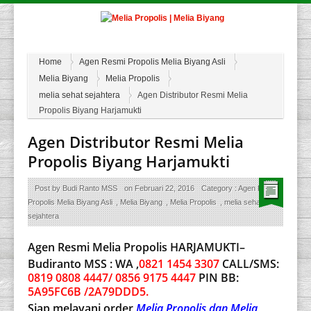
Home
Agen Resmi Propolis Melia Biyang Asli
Melia Biyang
Melia Propolis
melia sehat sejahtera
Agen Distributor Resmi Melia
Propolis Biyang Harjamukti
Agen Distributor Resmi Melia
Propolis Biyang Harjamukti
Post by
Budi Ranto MSS
on
Februari 22, 2016
Category :
Agen Resmi
Propolis Melia Biyang Asli
,
Melia Biyang
,
Melia Propolis
,
melia sehat
sejahtera
Agen Resmi Melia Propolis HARJAMUKTI–
Budiranto MSS : WA ,
0821 1454 3307
CALL/SMS:
0819 0808 4447/ 0856 9175 4447
PIN BB:
5A95FC6B /2A79DDD5.
Siap melayani order
Melia Propolis dan Melia