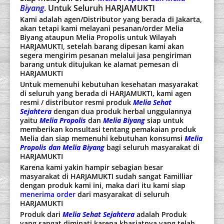
Biyang
. Untuk Seluruh HARJAMUKTI
Kami adalah agen/Distributor yang berada di Jakarta,
akan tetapi kami melayani pesanan/order Melia
Biyang ataupun Melia Propolis untuk Wilayah
HARJAMUKTI, setelah barang dipesan kami akan
segera mengirim pesanan melalui jasa pengiriman
barang untuk ditujukan ke alamat pemesan di
HARJAMUKTI
Untuk memenuhi kebutuhan kesehatan masyarakat
di seluruh yang berada di HARJAMUKTI
,
kami agen
resmi / distributor resmi produk
Melia Sehat
Sejahtera
dengan dua produk herbal unggulannya
yaitu
Melia Propolis
dan
Melia Biyang
siap untuk
memberikan konsultasi tentang pemakaian produk
Melia dan siap memenuhi kebutuhan konsumsi
Melia
Propolis dan Melia Biyang
bagi seluruh masyarakat di
HARJAMUKTI
Karena kami yakin hampir sebagian besar
masyarakat di HARJAMUKTI sudah sangat Familliar
dengan produk kami ini, maka dari itu kami siap
menerima order
dari masyarakat di seluruh
HARJAMUKTI
Produk dari
Melia Sehat Sejahtera
adalah Produk
yang sangat diminati karena khasiatnya yang telah