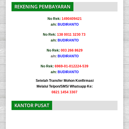
REKENING PEMBAYARAN
No Rek:
1490409421
a/n:
BUDIRANTO
No Rek:
138 0011 3230 73
a/n:
BUDIRANTO
No Rek:
003 266 8629
a/n:
BUDIRANTO
No Rek:
6969-01-012224-539
a/n:
BUDIRANTO
Setelah Transfer Mohon Konfirmasi
Melalui Telpon/SMS/ Whatsapp Ke:
0821 1454 3307
KANTOR PUSAT