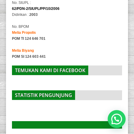
No. SIUPL :
62/PDN-2/SIUPL/PP/10/2006
Didirikan :
2003
No. BPOM
Melia Propolis
POM TI 124 646 701
Melia Biyang
POM SI 124 603 441
TEMUKAN KAMI DI FACEBOOK
STATISTIK PENGUNJUNG
Pemesanan Silahkan Chat Via Whatsapp