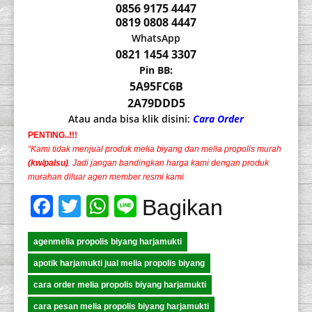
0856 9175 4447
0819 0808 4447
WhatsApp
0821 1454 3307
Pin BB:
5A95FC6B
2A79DDD5
Atau anda bisa klik disini:
Cara Order
PENTING..!!!
“Kami tidak menjual produk melia biyang dan melia propolis murah
(kw/palsu)
. Jadi jangan bandingkan harga kami dengan produk
murahan diluar agen member resmi kami
Facebook
Twitter
WhatsApp
Line
Bagikan
agenmelia propolis biyang harjamukti
apotik harjamukti jual melia propolis biyang
cara order melia propolis biyang harjamukti
cara pesan melia propolis biyang harjamukti