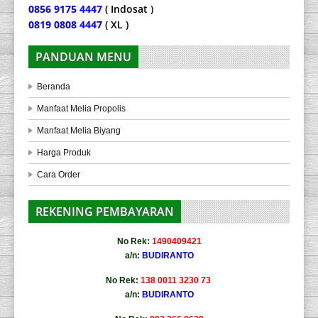
0856 9175 4447
( Indosat )
0819 0808 4447
( XL )
PANDUAN MENU
Beranda
Manfaat Melia Propolis
Manfaat Melia Biyang
Harga Produk
Cara Order
REKENING PEMBAYARAN
No Rek:
1490409421
a/n:
BUDIRANTO
No Rek:
138 0011 3230 73
a/n:
BUDIRANTO