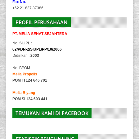
Fax No.
:
+62 21 837 87386
PROFIL PERUSAHAAN
PT. MELIA SEHAT SEJAHTERA
No. SIUPL :
62/PDN-2/SIUPL/PP/10/2006
Didirikan :
2003
No. BPOM
Melia Propolis
POM TI 124 646 701
Melia Biyang
POM SI 124 603 441
TEMUKAN KAMI DI FACEBOOK
STATISTIK PENGUNJUNG