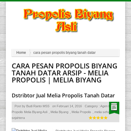
Home
cara pesan propolis biyang tanah datar
CARA PESAN PROPOLIS BIYANG
TANAH DATAR ARSIP - MELIA
PROPOLIS | MELIA BIYANG
Dstribtor Jual Melia Propolis Tanah Datar
Post by
Budi Ranto MSS
on
Februari 14, 2016
Category :
Agen Resmi
Propolis Melia Biyang Asli
,
Melia Biyang
,
Melia Propolis
,
melia sehat
sejahtera