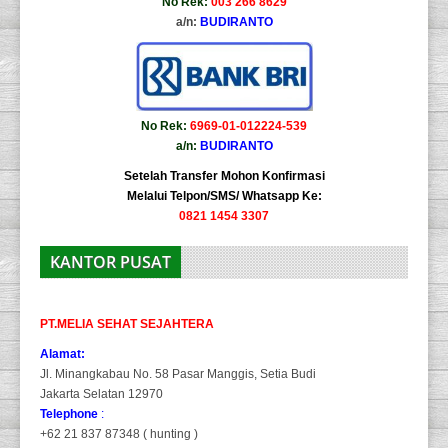
No Rek:
003 266 8629
a/n:
BUDIRANTO
No Rek:
6969-01-012224-539
a/n:
BUDIRANTO
Setelah Transfer Mohon Konfirmasi
Melalui Telpon/SMS/ Whatsapp Ke:
0821 1454 3307
KANTOR PUSAT
PT.MELIA SEHAT SEJAHTERA
Alamat:
Jl. Minangkabau No. 58 Pasar Manggis, Setia Budi
Jakarta Selatan 12970
Telephone
:
+62 21 837 87348 ( hunting )