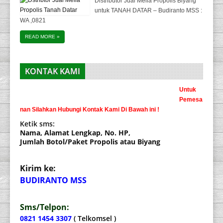
Distributor Jual Melia Propolis Biyang
untuk TANAH DATAR – Budiranto MSS :
WA ,0821
READ MORE
»
KONTAK KAMI
Untuk
Pemesa
nan Silahkan Hubungi Kontak Kami Di Bawah ini !
Ketik sms:
Nama, Alamat Lengkap, No. HP,
Jumlah Botol/Paket Propolis atau Biyang
Kirim ke:
BUDIRANTO MSS
Sms/Telpon:
0821 1454 3307
( Telkomsel )