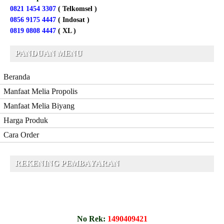
0821 1454 3307
( Telkomsel )
0856 9175 4447
( Indosat )
0819 0808 4447
( XL )
PANDUAN MENU
Beranda
Manfaat Melia Propolis
Manfaat Melia Biyang
Harga Produk
Cara Order
REKENING PEMBAYARAN
No Rek:
1490409421