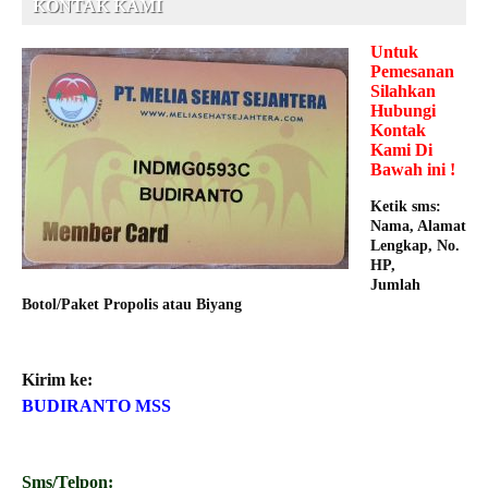
KONTAK KAMI
Untuk
Pemesanan
Silahkan
Hubungi
Kontak
Kami Di
Bawah ini !
Ketik sms:
Nama, Alamat
Lengkap, No.
HP,
Jumlah
Botol/Paket Propolis atau Biyang
Kirim ke:
BUDIRANTO MSS
Sms/Telpon: