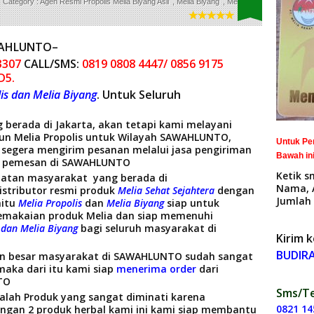
Category :
Agen Resmi Propolis Melia Biyang Asli
,
Melia Biyang
,
Melia
AWAHLUNTO–
3307
CALL/SMS:
0819 0808 4447/ 0856 9175
D5.
is dan Melia Biyang
. Untuk Seluruh
 berada di Jakarta, akan tetapi kami melayani
un Melia Propolis untuk Wilayah SAWAHLUNTO,
Untuk Pe
 segera mengirim pesanan melalui jasa pengiriman
Bawah ini
at pemesan di SAWAHLUNTO
Ketik s
atan masyarakat yang berada di
Nama, 
istributor resmi produk
Melia Sehat Sejahtera
dengan
Jumlah 
aitu
Melia Propolis
dan
Melia Biyang
siap untuk
emakaian produk Melia dan siap memenuhi
 dan Melia Biyang
bagi seluruh masyarakat di
Kirim k
BUDIR
an besar masyarakat di SAWAHLUNTO sudah sangat
maka dari itu kami siap
menerima order
dari
TO
Sms/Te
alah Produk yang sangat diminati karena
0821 14
dengan 2 produk herbal kami ini kami siap membantu