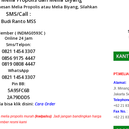
san Melia Propolis atau Melia Biyang, Silahkan
SMS/Call :
Budi Ranto MSS
Member ( INDMG0593C )
Online 24 Jam
Sms/Telpon:
0821 1454 3307
KANT
0856 9175 4447
0819 0808 4447
WhatsApp
PT.MELI
0821 1454 3307
Alamat:
Pin BB:
Jl. Minan
5A95FC6B
Jakarta S
2A79DDD5
Telepho
 bisa klik disini:
Cara Order
+62 21 83
Fax No.
:
 melia propolis murah
(kw/palsu)
. Jadi jangan bandingkan harga
+62 21 8
ember resmi kami