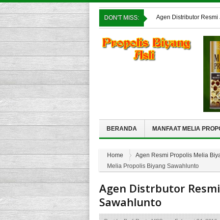
Agen Distributor Resmi
DON'T MISS:
Pusat Distributor Agen 
Agen Distributor Resmi
Agen Resmi Propolis 
Agen Resmi Propolis M
BERANDA
MANFAAT MELIA PROP
Home
Agen Resmi Propolis Melia Biya
Melia Propolis Biyang Sawahlunto
Agen Distrbutor Resmi 
Sawahlunto