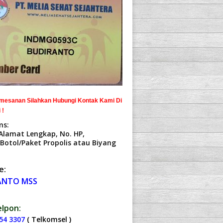
mesanan Silahkan Hubungi Kontak Kami Di
 !
ms:
Alamat Lengkap, No. HP,
Botol/Paket Propolis atau Biyang
e:
ANTO MSS
lpon:
54 3307
( Telkomsel )