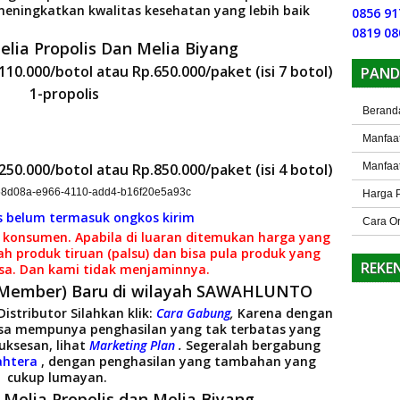
ingkatkan kwalitas kesehatan yang lebih baik
0856 91
0819 08
lia Propolis Dan Melia Biyang
110.000/botol
atau
Rp.650.000/paket
(isi 7 botol)
PAND
Berand
Manfaat
250.000/botol
atau
Rp.850.000/paket
(isi 4 botol)
Manfaat
Harga 
s belum termasuk ongkos kirim
Cara O
 konsumen. Apabila di luaran ditemukan harga yang
ah produk tiruan (palsu) dan bisa pula produk yang
REKE
sa. Dan kami tidak menjaminnya.
 (Member) Baru di wilayah SAWAHLUNTO
istributor Silahkan klik:
Cara Gabung
,
Karena dengan
bisa mempunya penghasilan yang tak terbatas yang
ksesan, lihat
Marketing Plan
.
Segeralah bergabung
ahtera
, dengan penghasilan yang tambahan yang
cukup lumayan.
Melia Propolis dan Melia Biyang