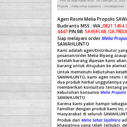
Post by
Budi Ranto MSS
on
Februari 24, 2016
Propolis
,
melia sehat sejahtera
,
Uncategorized
Agen Resmi Melia Propolis S
Budiranto MSS : WA ,
0821 1454 
4447
PIN BB:
5A95FC6B /2A79DD
Siap melayani order
Melia Propol
SAWAHLUNTO
Kami adalah agen/Distributor yang
pesanan/order Melia Biyang ataup
setelah barang dipesan kami akan
barang untuk ditujukan ke alam
Untuk memenuhi kebutuhan keseh
SAWAHLUNTO
,
kami agen resmi / d
dua produk herbal unggulannya y
memberikan konsultasi tentang p
kebutuhan konsumsi
Melia Propolis
SAWAHLUNTO
Karena kami yakin hampir sebagi
Familliar dengan produk kami ini, 
masyarakat di seluruh SAWAHLUN
Produk dari
Melia Sehat Sejahtera
ad
khasiatnya yang telah terbukti, 