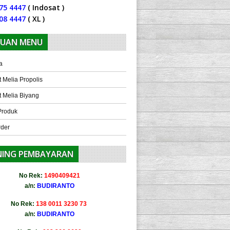
75 4447
( Indosat )
08 4447
( XL )
UAN MENU
a
 Melia Propolis
 Melia Biyang
Produk
rder
NING PEMBAYARAN
No Rek:
1490409421
a/n:
BUDIRANTO
No Rek:
138 0011 3230 73
a/n:
BUDIRANTO