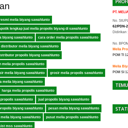
PROF
p
kan
PT. MEL
resmi melia biyang sawahlunto
No. SIUPL
62/PDN-2
apotik lengkap jual melia propolis biyang di sawahlunto
Didirikan 
ia biyang sawahlunto
cara order melia propolis sawahlunto
No. BPO
distributor melia biyang sawahlunto
Melia Pro
POM TI 1
istributor propolis biyang sawahlunto
 melia propolis sawahlunto
Melia Bi
POM SI 1
sir melia biyang sawahlunto
grosir melia propolis sawahlunto
a melia biyang sawahlunto
TEMU
harga melia propolis sawahlunto
a propolis sawahlunto
jual propolis biyang sawahlunto
STAT
propolis biyang sawahlunto
pesan melia biyang sawahlunto
 melia biyang sawahlunto
pusat melia propolis sawahlunto
kist mss sawahlunto