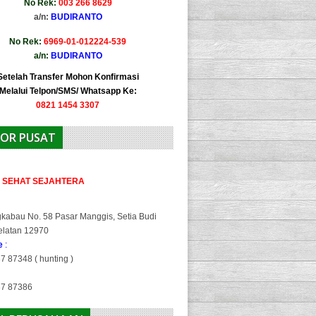
No Rek:
003 266 8629
a/n:
BUDIRANTO
No Rek:
6969-01-012224-539
a/n:
BUDIRANTO
Setelah Transfer Mohon Konfirmasi
Melalui Telpon/SMS/ Whatsapp Ke:
0821 1454 3307
OR PUSAT
A SEHAT SEJAHTERA
gkabau No. 58 Pasar Manggis, Setia Budi
elatan 12970
ne
:
7 87348 ( hunting )
37 87386