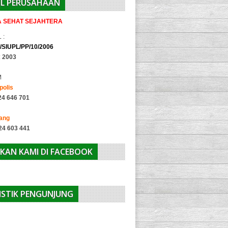
IL PERUSAHAAN
IA SEHAT SEJAHTERA
 :
/SIUPL/PP/10/2006
:
2003
M
polis
24 646 701
yang
24 603 441
KAN KAMI DI FACEBOOK
ISTIK PENGUNJUNG