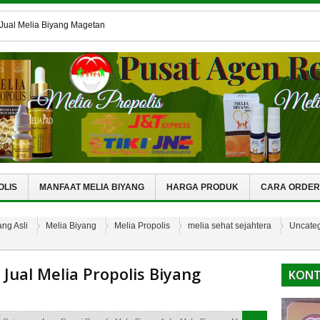
 Jual Melia Biyang Magetan
Resmi Jual Melia Propolis Bantul
 Jual Melia Propolis Gemolong
Melia Biyang Di BANJARMASIN
elia Biyang Di KAUR
OLIS
MANFAAT MELIA BIYANG
HARGA PRODUK
CARA ORDER
ng Asli
Melia Biyang
Melia Propolis
melia sehat sejahtera
Uncate
Jual Melia Propolis Biyang
KONT