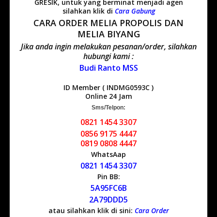
GRESIK, untuk yang berminat menjadi agen
silahkan klik di
Cara Gabung
CARA ORDER MELIA PROPOLIS DAN
MELIA BIYANG
Jika anda ingin melakukan pesanan/order, silahkan
hubungi kami :
Budi Ranto MSS
ID Member ( INDMG0593C )
Online 24 Jam
Sms/Telpon:
0821 1454 3307
0856 9175 4447
0819 0808 4447
WhatsAap
0821 1454 3307
Pin BB:
5A95FC6B
2A79DDD5
atau silahkan klik di sini:
Cara Order