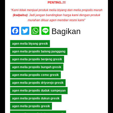
PENTING..!!!
“Kami tidak menjual produk melia biyang dan melia propolis murah
(kw/palsu)
. Jadi jangan bandingkan harga kami dengan produk
murahan diluar agen member resmi kami”
Facebook
Twitter
WhatsApp
Line
Bagikan
agen melia biyang gresik
agen melia propolis balong panggang
agen melia propolis benjeng gresik
agen melia propolis bungah gresik
agen melia propolis ceme gresik
agen melia propolis driyorejo gresik
agen melia propolis duduk sampeyan
agen melia propolis dukun gresik
agen melia propolis gresik