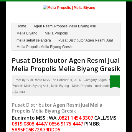
Home
Agen Resmi Propolis Melia Biyang Asli
Melia Biyang
Melia Propolis
melia sehat sejahtera
Pusat Distributor Agen Resmi Jual
Melia Propolis Melia Biyang Gresik
Pusat Distributor Agen Resmi Jual
Melia Propolis Melia Biyang Gresik
Post by
Budi Ranto MSS
on
Februari 4, 2016
Category :
Agen Resmi
Propolis Melia Biyang Asli
,
Melia Biyang
,
Melia Propolis
,
melia sehat
sejahtera
Pusat Distributor Agen Resmi Jual Melia
Propolis Melia Biyang Gresik –
Budiranto MSS : WA ,
0821 1454 3307
CALL/SMS:
0819 0808 4447/ 0856 9175 4447
PIN BB:
5A95FC6B /2A79DDD5.