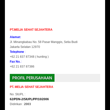
PT.MELIA SEHAT SEJAHTERA
Alamat:
Jl. Minangkabau No. 58 Pasar Manggis, Setia Budi
Jakarta Selatan 12970
Telephone
:
+62 21 837 87348 ( hunting )
Fax No.
:
+62 21 837 87386
PROFIL PERUSAHAAN
PT. MELIA SEHAT SEJAHTERA
No. SIUPL :
62/PDN-2/SIUPL/PP/10/2006
Didirikan :
2003